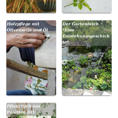
Holzpflege mit
Der Gartenteich
Olivenseife und Öl
*Eine
Entstehungsgeschich
te*
Pflanztisch aus
Paletten DIY